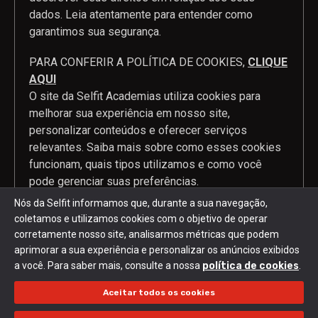
dados. Leia atentamente para entender como
garantimos sua segurança.
PARA CONFERIR A POLÍTICA DE COOKIES,
CLIQUE
AQUI
O site da Selfit Academias utiliza cookies para
melhorar sua experiência em nosso site,
personalizar conteúdos e oferecer serviços
relevantes. Saiba mais sobre como esses cookies
funcionam, quais tipos utilizamos e como você
pode gerenciar suas preferências.
Nós da Selfit informamos que, durante a sua navegação,
coletamos e utilizamos cookies com o objetivo de operar
corretamente nosso site, analisarmos métricas que podem
2024 Selfit © Todos os direitos reservados. Desenvolvido por
aprimorar a sua experiência e personalizar os anúncios exibidos
Mobi2buy
a você. Para saber mais, consulte a nossa
política de cookies
.
Política de privacidade e Termos de uso
|
Política de cookies
Aceitar todos os cookies