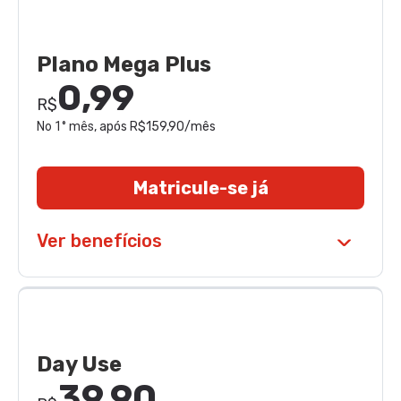
Plano Mega Plus
0,99
R$
No 1° mês
, após R$159,90/mês
Matricule-se já
Ver benefícios
Day Use
39,90