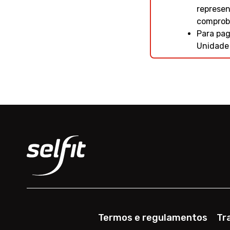
represen
comproba
Para pag
Unidade 
Termos e regulamentos
Tr