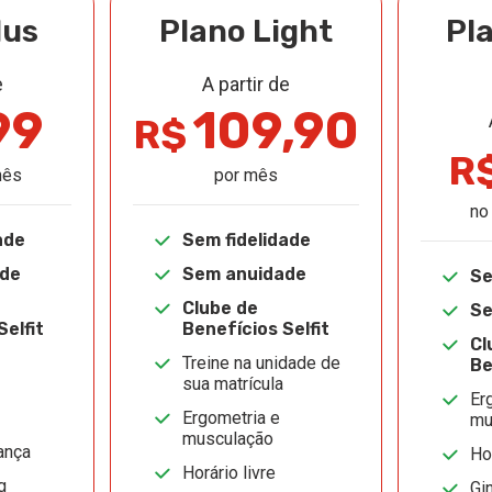
lus
Plano Light
Pl
e
A partir de
99
109,90
R$
R
mês
por mês
no
ade
Sem fidelidade
ade
Sem anuidade
Se
Clube de
Se
Selfit
Benefícios Selfit
Cl
Treine na unidade de
Be
sua matrícula
Er
Ergometria e
mu
musculação
ança
Hor
Horário livre
g
Gi