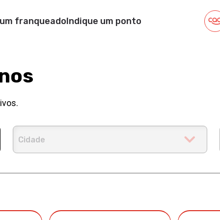
 um franqueado
Indique um ponto
anos
ivos.