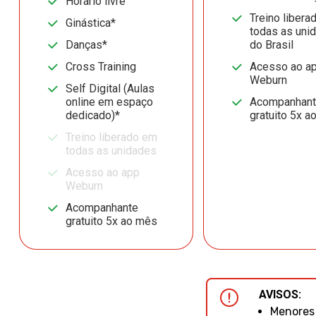
Horário livre
Treino libera
Ginástica*
todas as uni
Danças*
do Brasil
Cross Training
Acesso ao a
Weburn
Self Digital (Aulas
online em espaço
Acompanhan
dedicado)*
gratuito 5x a
Treino liberado em
todas as unidades
Acesso ao app
Weburn
Acompanhante
gratuito 5x ao mês
AVISOS:
Menores 