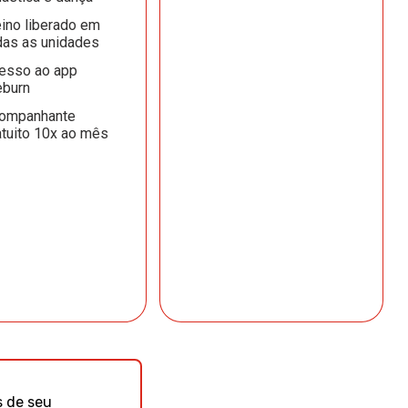
eino liberado em
das as unidades
esso ao app
burn
ompanhante
atuito 10x ao mês
 de seu