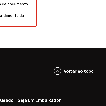
os de documento
tendimento da
Voltar ao topo
queado
Seja um Embaixador