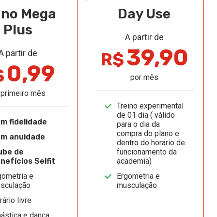
ano Mega
Day Use
Plus
A partir de
39,90
A partir de
R$
0,99
$
por mês
 primeiro mês
Treino experimental
de 01 dia ( válido
m fidelidade
para o dia da
compra do plano e
m anuidade
dentro do horário de
ube de
funcionamento da
nefícios Selfit
academia)
gometria e
Ergometria e
sculação
musculação
ário livre
nástica e dança