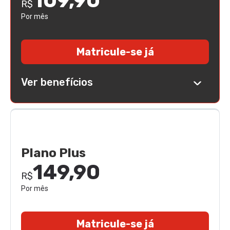
109,90
R$
Por mês
Matricule-se já
Ver benefícios
Plano Plus
149,90
R$
Por mês
Matricule-se já