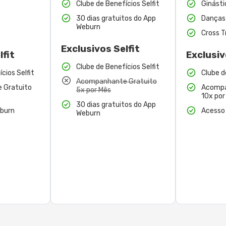
Clube de Benefícios Selfit
Ginásti
30 dias gratuitos do App
Danças
Weburn
Cross T
Exclusivos Selfit
lfit
Exclusiv
Clube de Benefícios Selfit
cios Selfit
Clube d
Acompanhante Gratuito
 Gratuito
Acompa
5x por Mês
10x por
30 dias gratuitos do App
burn
Acesso
Weburn