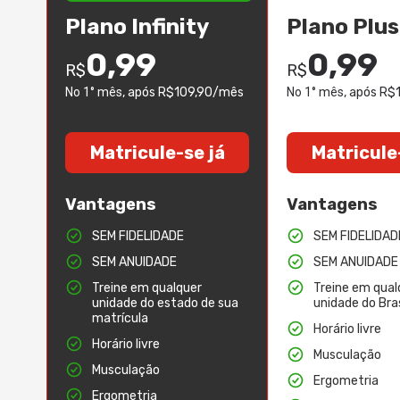
Plano Infinity
Plano Plus
0,99
0,99
R$
R$
No 1° mês
, após R$109,90/mês
No 1° mês
, após R
Matricule-se já
Matricule
Vantagens
Vantagens
SEM FIDELIDADE
SEM FIDELIDAD
SEM ANUIDADE
SEM ANUIDADE
Treine em qualquer
Treine em qual
unidade do estado de sua
unidade do Bras
matrícula
Horário livre
Horário livre
Musculação
Musculação
Ergometria
Ergometria