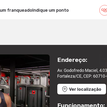
CIEL
 um franqueado
Indique um ponto
, 4.035, Mondubim, Fortaleza/CE, CEP: 60710-000
Endereço:
Av. Godofredo Maciel, 4.0
Fortaleza/CE, CEP: 60710
Ver localização
Funcionamento: