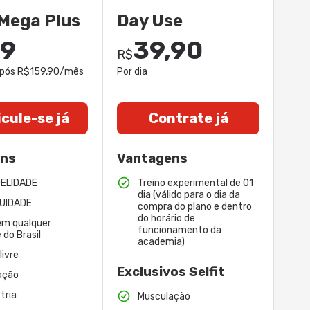
Mega Plus
Day Use
99
39,90
R$
após R$159,90/mês
Por dia
cule-se já
Contrate já
ens
Vantagens
DELIDADE
Treino experimental de 01
dia (válido para o dia da
UIDADE
compra do plano e dentro
do horário de
em qualquer
funcionamento da
 do Brasil
academia)
livre
Exclusivos Selfit
ação
tria
Musculação