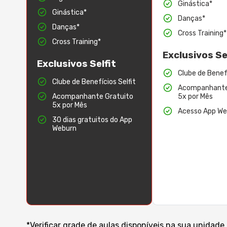
Ginástica*
Ginástica*
Danças*
Danças*
Cross Training*
Cross Training*
Exclusivos Se
Exclusivos Selfit
Clube de Benefí
Clube de Benefícios Selfit
Acompanhante
Acompanhante Gratuito
5x por Mês
5x por Mês
Acesso App We
30 dias gratuitos do App
Weburn
*Verificar grade de aulas disponíveis na sua unidade