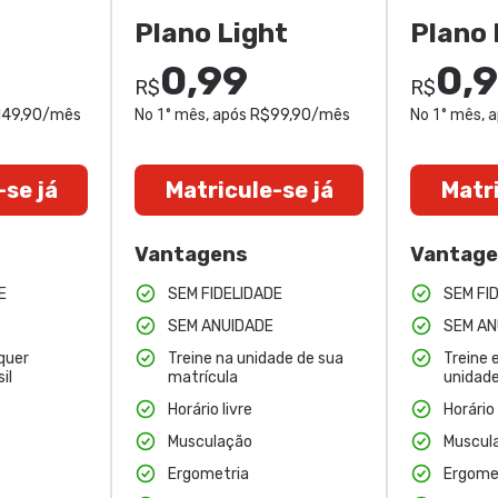
Plano Light
Plano 
0,99
0,
R$
R$
$149,90/mês
No 1° mês
, após R$99,90/mês
No 1° mês
, 
-se já
Matricule-se já
Matri
Vantagens
Vantag
E
SEM FIDELIDADE
SEM FI
SEM ANUIDADE
SEM AN
quer
Treine na unidade de sua
Treine 
il
matrícula
unidade
Horário livre
Horário 
Musculação
Muscul
Ergometria
Ergome