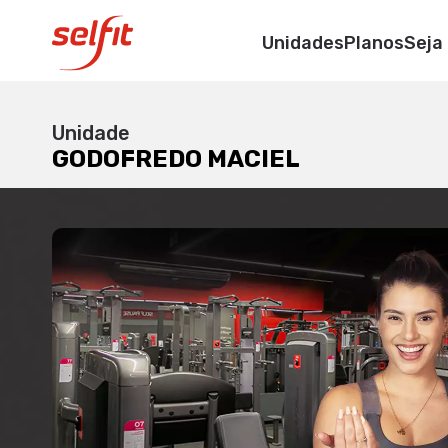
GODOFREDO MA
Unidades
Planos
Seja
Av. Godofredo Maciel
Unidade
GODOFREDO MACIEL