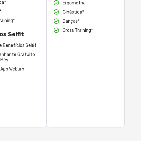
ca*
Ergometria
*
Ginástica*
raining*
Danças*
Cross Training*
os Selfit
e Benefícios Selfit
nhante Gratuito
 Mês
 App Weburn