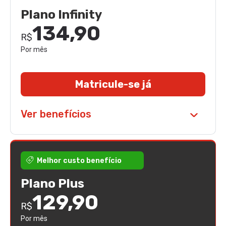
Plano Infinity
134,90
R$
Por mês
Matricule-se já
Ver benefícios
Melhor custo benefício
Plano Plus
129,90
R$
Por mês