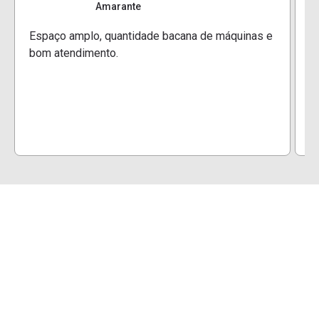
Amarante
E
Espaço amplo, quantidade bacana de máquinas e
e
bom atendimento.