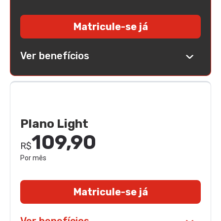
Matricule-se já
Ver benefícios
Plano Light
109,90
R$
Por mês
Matricule-se já