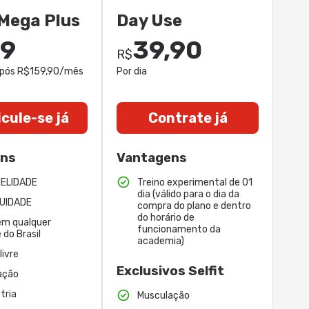
Mega Plus
Day Use
99
39,90
R$
após R$159,90/mês
Por dia
cule-se já
Contrate já
ens
Vantagens
DELIDADE
Treino experimental de 01
dia (válido para o dia da
UIDADE
compra do plano e dentro
do horário de
em qualquer
funcionamento da
 do Brasil
academia)
livre
Exclusivos Selfit
ação
tria
Musculação