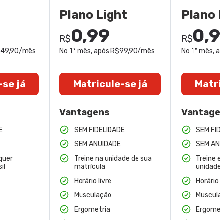
Plano Light
Plano 
0,99
0,
R$
R$
$149,90/mês
No 1° mês
, após R$99,90/mês
No 1° mês
, 
-se já
Matricule-se já
Matri
Vantagens
Vantag
E
SEM FIDELIDADE
SEM FI
SEM ANUIDADE
SEM AN
quer
Treine na unidade de sua
Treine 
il
matrícula
unidade
Horário livre
Horário 
Musculação
Muscul
Ergometria
Ergome