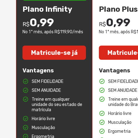
Plano Infinity
Plano Plus
0,99
0,99
R$
R$
No 1° mês
, após R$119,90/mês
No 1° mês
, após R
Matricule-se já
Matricule
Vantagens
Vantagens
SEM FIDELIDADE
SEM FIDELIDAD
SEM ANUIDADE
SEM ANUIDADE
Treine em qualquer
Treine em qual
unidade do seu estado de
unidade do Bras
matrícula
Horário livre
Horário livre
Musculação
Musculação
Ergometria
Ergometria