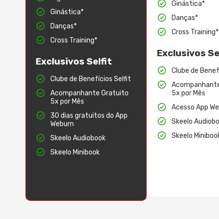
Ginástica*
Ginástica*
Danças*
Danças*
Cross Training*
Cross Training*
Exclusivos Se
Exclusivos Selfit
Clube de Benefí
Clube de Benefícios Selfit
Acompanhante
Acompanhante Gratuito
5x por Mês
5x por Mês
Acesso App We
30 dias gratuitos do App
Skeelo Audiob
Weburn
Skeelo Miniboo
Skeelo Audiobook
Skeelo Minibook