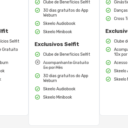
Clube de Benefícios Selfit
Ginásti
30 dias gratuitos do App
Danças
Weburn
Cross T
Skeelo Audiobook
lfit
Exclusiv
Skeelo Minibook
cios Selfit
Clube d
Exclusivos Selfit
 Gratuito
Acompa
Clube de Benefícios Selfit
10x por
burn
Acompanhante Gratuito
Acesso
5x por Mês
ook
Skeelo
30 dias gratuitos do App
k
Skeelo 
Weburn
Skeelo Audiobook
Skeelo Minibook