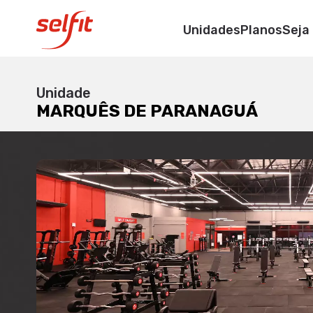
MARQUÊS DE P
Unidades
Planos
Seja
R. Magalhaes Filho N
Unidade
MARQUÊS DE PARANAGUÁ