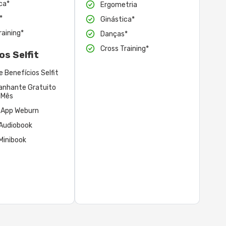
ca*
Ergometria
*
Ginástica*
raining*
Danças*
Cross Training*
os Selfit
e Benefícios Selfit
nhante Gratuito
 Mês
 App Weburn
 Audiobook
Minibook