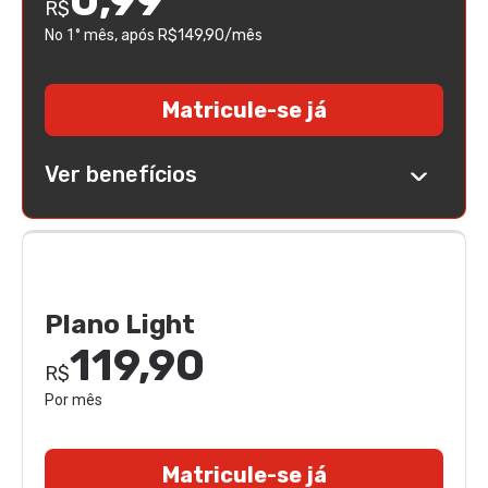
0,99
R$
No 1° mês
, após R$149,90/mês
Matricule-se já
Ver benefícios
Plano Light
119,90
R$
Por mês
Matricule-se já