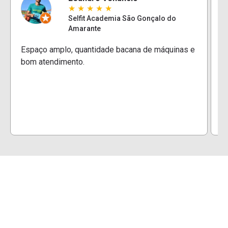
★
★
★
★
★
Selfit Academia São Gonçalo do
Amarante
E
Espaço amplo, quantidade bacana de máquinas e
e
bom atendimento.