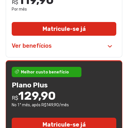
119,90
R$
Por mês
Matricule-se já
Ver benefícios
Melhor custo benefício
Plano Plus
129,90
R$
No 1° mês
, após R$149,90/mês
Matricule-se já