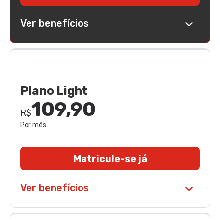
Ver benefícios
Plano Light
109,90
R$
Por mês
Matricule-se já
Ver benefícios