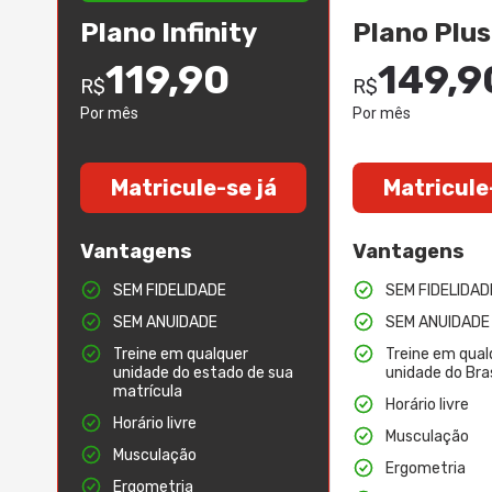
Plano Infinity
Plano Plus
119,90
149,9
R$
R$
Por mês
Por mês
Matricule-se já
Matricule
Vantagens
Vantagens
SEM FIDELIDADE
SEM FIDELIDAD
SEM ANUIDADE
SEM ANUIDADE
Treine em qualquer
Treine em qual
unidade do estado de sua
unidade do Bras
matrícula
Horário livre
Horário livre
Musculação
Musculação
Ergometria
Ergometria