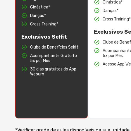
Ginástica*
Ginástica*
Danças*
Danças*
Cross Training*
Cross Training*
Exclusivos Se
Exclusivos Selfit
Clube de Benefí
Clube de Benefícios Selfit
Acompanhante
Acompanhante Gratuito
5x por Mês
5x por Mês
Acesso App We
30 dias gratuitos do App
Weburn
*Verificar grade de aulas disponíveis na sua unidade