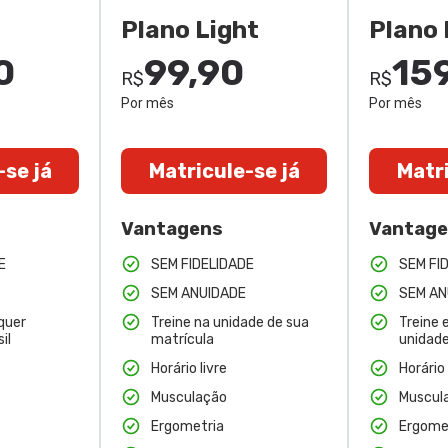
Plano Light
Plano 
0
99,90
15
R$
R$
Por mês
Por mês
-se já
Matricule-se já
Matri
Vantagens
Vantag
E
SEM FIDELIDADE
SEM FI
SEM ANUIDADE
SEM AN
quer
Treine na unidade de sua
Treine 
il
matrícula
unidade
Horário livre
Horário 
Musculação
Muscul
Ergometria
Ergome