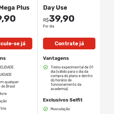
Mega Plus
Day Use
9,90
39,90
R$
Por dia
cule-se já
Contrate já
ens
Vantagens
DELIDADE
Treino experimental de 01
dia (válido para o dia da
UIDADE
compra do plano e dentro
do horário de
em qualquer
funcionamento da
 do Brasil
academia)
livre
Exclusivos Selfit
ação
tria
Musculação