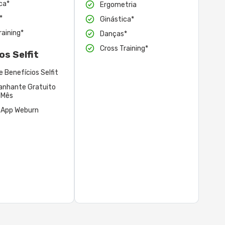
ca*
Ergometria
*
Ginástica*
raining*
Danças*
Cross Training*
os Selfit
e Benefícios Selfit
nhante Gratuito
 Mês
 App Weburn