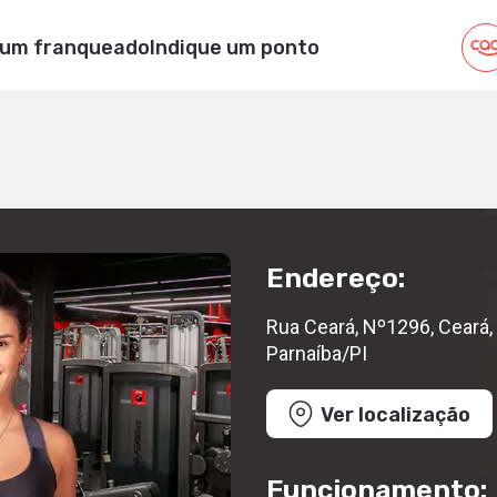
 um franqueado
Indique um ponto
eará, CEP: 64.212-215, Parnaíba/PI
Endereço:
Rua Ceará, Nº1296, Ceará,
Parnaíba/PI
Ver localização
Funcionamento: