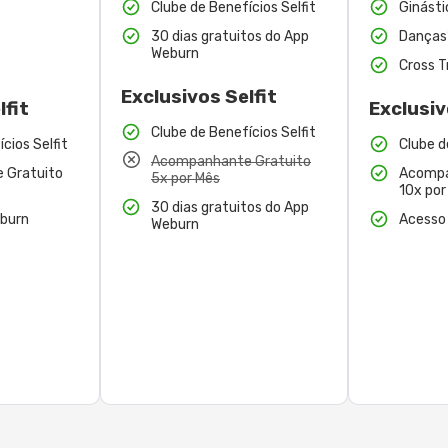
Clube de Benefícios Selfit
Ginásti
30 dias gratuitos do App
Danças
Weburn
Cross T
Exclusivos Selfit
lfit
Exclusiv
Clube de Benefícios Selfit
cios Selfit
Clube d
Acompanhante Gratuito
 Gratuito
Acompa
5x por Mês
10x por
30 dias gratuitos do App
burn
Acesso
Weburn