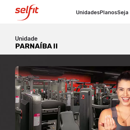
PARNAÍBA II
Unidades
Planos
Seja
Rua Ceará, Nº1296, C
Unidade
PARNAÍBA II