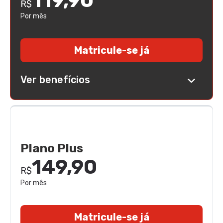
119,90
R$
Por mês
Matricule-se já
Ver benefícios
Plano Plus
149,90
R$
Por mês
Matricule-se já