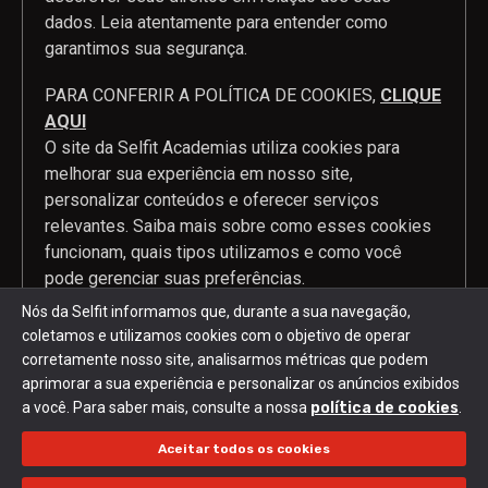
dados. Leia atentamente para entender como
garantimos sua segurança.
PARA CONFERIR A POLÍTICA DE COOKIES,
CLIQUE
AQUI
O site da Selfit Academias utiliza cookies para
melhorar sua experiência em nosso site,
personalizar conteúdos e oferecer serviços
relevantes. Saiba mais sobre como esses cookies
funcionam, quais tipos utilizamos e como você
pode gerenciar suas preferências.
Nós da Selfit informamos que, durante a sua navegação,
coletamos e utilizamos cookies com o objetivo de operar
corretamente nosso site, analisarmos métricas que podem
2024 Selfit © Todos os direitos reservados. Desenvolvido por
aprimorar a sua experiência e personalizar os anúncios exibidos
Mobi2buy
a você. Para saber mais, consulte a nossa
política de cookies
.
Política de privacidade e Termos de uso
|
Política de cookies
Aceitar todos os cookies