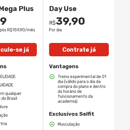
Mega Plus
Day Use
99
39,90
R$
após R$159,90/mês
Por dia
cule-se já
Contrate já
ens
Vantagens
DELIDADE
Treino experimental de 01
dia (válido para o dia da
UIDADE
compra do plano e dentro
do horário de
em qualquer
funcionamento da
 do Brasil
academia)
livre
Exclusivos Selfit
ação
tria
Musculação