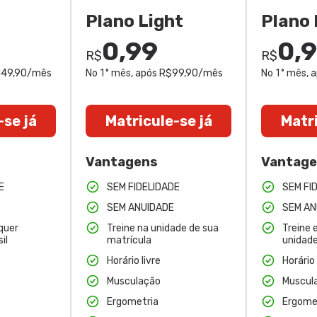
Plano Light
Plano 
0,99
0,
R$
R$
$149,90/mês
No 1° mês
, após R$99,90/mês
No 1° mês
, 
-se já
Matricule-se já
Matri
Vantagens
Vantag
E
SEM FIDELIDADE
SEM FI
SEM ANUIDADE
SEM AN
quer
Treine na unidade de sua
Treine 
il
matrícula
unidade
Horário livre
Horário 
Musculação
Muscul
Ergometria
Ergome