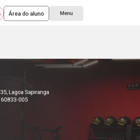
Área do aluno
Menu
3-005
35, Lagoa Sapiranga
P: 60833-005