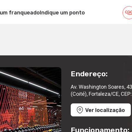
NG
 um franqueado
Indique um ponto
s, 4335, Lagoa Sapiranga (Coité), Fortaleza/CE, CEP: 6083
Endereço:
Av. Washington Soares, 43
(Coité), Fortaleza/CE, CE
Ver localização
Funcionamento: