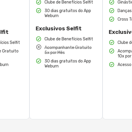
Clube de Benefícios Selfit
Ginásti
30 dias gratuitos do App
Danças
Weburn
Cross T
Exclusivos Selfit
lfit
Exclusiv
Clube de Benefícios Selfit
cios Selfit
Clube d
Acompanhante Gratuito
 Gratuito
Acompa
5x por Mês
10x por
30 dias gratuitos do App
burn
Acesso
Weburn