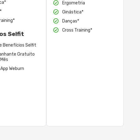
ca*
Ergometria
*
Ginástica*
raining*
Danças*
Cross Training*
os Selfit
e Benefícios Selfit
nhante Gratuito
 Mês
 App Weburn