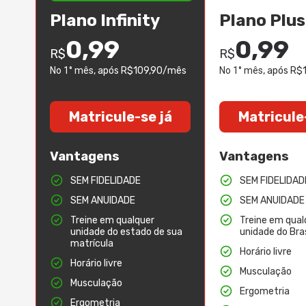
Plano Infinity
Plano Plus
0,99
0,99
R$
R$
No 1° mês
, após R$109,90/mês
No 1° mês
, após R
Matricule-se já
Matricule
Vantagens
Vantagens
SEM FIDELIDADE
SEM FIDELIDAD
SEM ANUIDADE
SEM ANUIDADE
Treine em qualquer
Treine em qual
unidade do estado de sua
unidade do Bras
matrícula
Horário livre
Horário livre
Musculação
Musculação
Ergometria
Ergometria