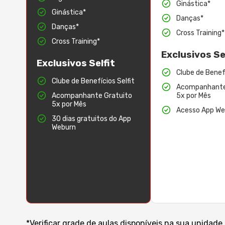
Ginástica*
Ginástica*
Danças*
Danças*
Cross Training*
Cross Training*
Exclusivos Se
Exclusivos Selfit
Clube de Benefí
Clube de Benefícios Selfit
Acompanhante
Acompanhante Gratuito
5x por Mês
5x por Mês
Acesso App We
30 dias gratuitos do App
Weburn
*Verificar grade de aulas disponíveis na sua unidade